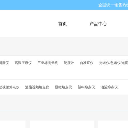
全国统一销售热
首页
产品中心
圆度仪
高温压痕仪
三坐标测量机
硬度计
自准直仪
光谱仪/色谱仪/光
动视频熔点仪
油脂视频熔点仪
显微熔点仪
塑料熔点仪
油浴熔点仪