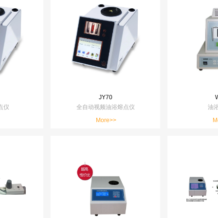
JY70
点仪
全自动视频油浴熔点仪
油
More>>
M