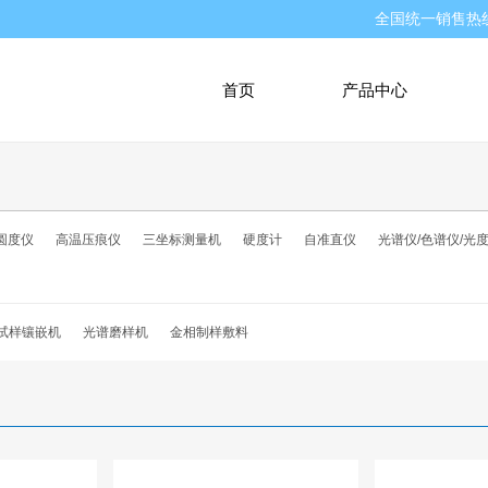
全国统一销售热
首页
产品中心
圆度仪
高温压痕仪
三坐标测量机
硬度计
自准直仪
光谱仪/色谱仪/光
试样镶嵌机
光谱磨样机
金相制样敷料