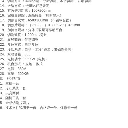
13、切割方式 ：垂直切割、分层切割、水平切割 、联动切割
14、送给方式 ：进退比任意设定
15、有效进刀距离：150+200mm
16、完成量追踪：液晶数显 （时时显示）
17、切割台尺寸：650X300mm （不锈钢台面）
18、切割片规格：（250-380）X（1.5-2.5）X32mm
19、加持台规格：分体式双层可移动平台
20、切割速度：1-200mm/分钟
21、在线调速：任意调整
22、复位方式：自动复位
23、冷却系统：自动（水冷4通道，带磁性分离）
24、水箱容量：60L
25、电机功率：5.5KW（电机）
26、机台形式 ：立地一体式
27、电源：380V
28、重量：500KG
四、标准配置
1、主机一台
2、冷却系统一套
3、夹具两付
4、随机工具一套
5、金相切割片两片
6、技术文件说明书一份、合格证一份、保修卡一份