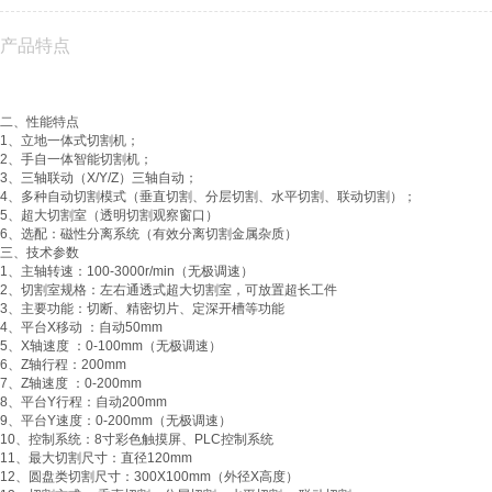
产品特点
二、性能特点
1、立地一体式切割机；
2、手自一体智能切割机；
3、三轴联动（X/Y/Z）三轴自动；
4、多种自动切割模式（垂直切割、分层切割、水平切割、联动切割）；
5、超大切割室（透明切割观察窗口）
6、选配：磁性分离系统（有效分离切割金属杂质）
三、技术参数
1、主轴转速：100-3000r/min（无极调速）
2、切割室规格：左右通透式超大切割室，可放置超长工件
3、主要功能：切断、精密切片、定深开槽等功能
4、平台X移动 ：自动50mm
5、X轴速度 ：0-100mm（无极调速）
6、Z轴行程：200mm
7、Z轴速度 ：0-200mm
8、平台Y行程：自动200mm
9、平台Y速度：0-200mm（无极调速）
10、控制系统：8寸彩色触摸屏、PLC控制系统
11、最大切割尺寸：直径120mm
12、圆盘类切割尺寸：300X100mm（外径X高度）