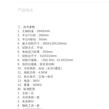
产品特点
三、技术参数
1、主轴转速：2840r/min
2、平台Y行程：280mm
3、平台X移动：50mm
4、最大切割尺寸：380X130X100mm
5、切割方式：手动
6、有效进刀距离：250mm
7、切割台尺寸：310X310mm
8、切割片规格：（300-350）X2.0X32mm
9、加持台规格：双夹具结构
10、冷却系统：自动（水冷3通道）
11、电机功率：4.0KW
12、机台形式：立地一体式
13、电源：380V
14、重量：300KG
四、标准配置
1、主机一台
2、冷却系统一套
3、夹具两付
4、随机工具一套