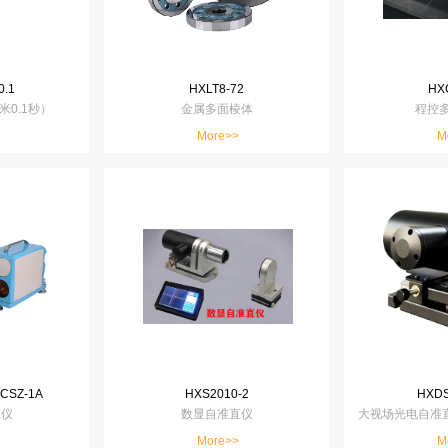
0.1
HXLT8-72
HX
米0.1秒）
金属多面棱体
程控
More>>
M
CSZ-1A
HXS2010-2
HXDS
直仪
数显自准直仪
大视场光电自准直仪
More>>
M