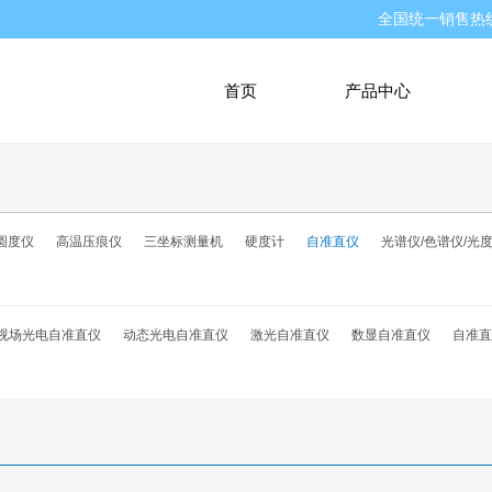
全国统一销售热
首页
产品中心
圆度仪
高温压痕仪
三坐标测量机
硬度计
自准直仪
光谱仪/色谱仪/光
视场光电自准直仪
动态光电自准直仪
激光自准直仪
数显自准直仪
自准直