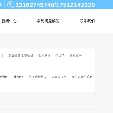
13162749748/17512142329
线
新闻中心
常见问题解答
联系我们
度计
高温硬度计/试验机
金相制样
熔点仪
扭矩扳手
仪附件
测角仪
平行差测量仪
多齿分度台
细分多齿分度台