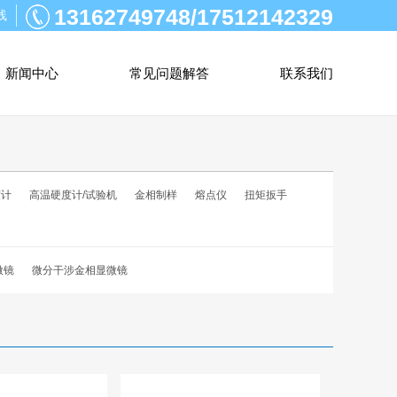
13162749748/17512142329
线
新闻中心
常见问题解答
联系我们
度计
高温硬度计/试验机
金相制样
熔点仪
扭矩扳手
微镜
微分干涉金相显微镜