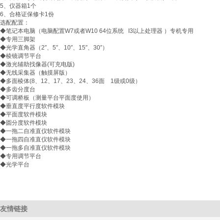
5、仪器箱1个
6、合格证保修卡1份
选配配置：
◆笔记本电脑（电脑配置W7或者W10 64位系统 I3以上处理器 ）专机专用
◆专用三脚架
◆光学直角器（2″、5″、10″、15″、30″）
◆棱镜调节平台
◆激光辅助找像器(可充电版)
◆无线采集器（触摸屏版）
◆多面棱体(8、12、17、23、24、36面 1级或0级）
◆多齿分度台
◆可调桥板（测量平台平面度使用）
◆垂直度平行度软件模块
◆平面度软件模块
◆圆分度软件模块
◆一拖二自准直仪软件模块
◆一拖四自准直仪软件模块
◆一拖多自准直仪软件模块
◆专用调节平台
◆光学平台
友情链接