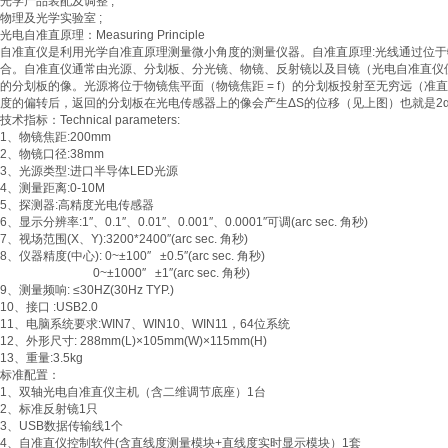
光学产品装配及调整 ;
物理及光学实验室 ;
光电自准直原理：Measuring Principle
自准直仪是利用光学自准直原理测量微小角度的测量仪器。自准直原理:光线通过位
合。自准直仪通常由光源、分划板、分光镜、物镜、反射镜以及目镜（光电自准直仪
的分划板的像。光源将位于物镜焦平面（物镜焦距 = f）的分划板投射至无穷远（
度的偏转后，返回的分划板在光电传感器上的像会产生ΔS的位移（见上图）也就是2
技术指标：Technical parameters:
1、物镜焦距:200mm
2、物镜口径:38mm
3、光源类型:进口半导体LED光源
4、测量距离:0-10M
5、探测器:高精度光电传感器
6、显示分辨率:1″、0.1″、0.01″、0.001″、0.0001″可调(arc sec. 角秒)
7、视场范围(X、Y):3200*2400″(arc sec. 角秒)
8、仪器精度(中心): 0~±100″ ±0.5″(arc sec. 角秒)
0~±1000″ ±1″(arc sec. 角秒)
9、测量频响: ≤30HZ(30Hz TYP.)
10、接口 :USB2.0
11、电脑系统要求:WIN7、WIN10、WIN11，64位系统
12、外形尺寸: 288mm(L)×105mm(W)×115mm(H)
13、重量:3.5kg
标准配置：
1、双轴光电自准直仪主机（含二维调节底座）1台
2、标准反射镜1只
3、USB数据传输线1个
4、自准直仪控制软件(含直线度测量模块+直线度实时显示模块）1套