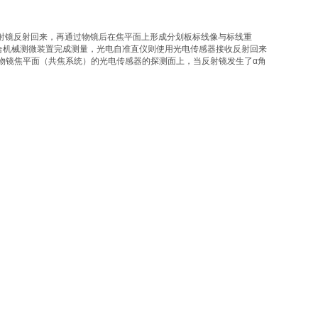
射镜反射回来，再通过物镜后在焦平面上形成分划板标线像与标线重
合机械测微装置完成测量，光电自准直仪则使用光电传感器接收反射回来
于物镜焦平面（共焦系统）的光电传感器的探测面上，当反射镜发生了α角