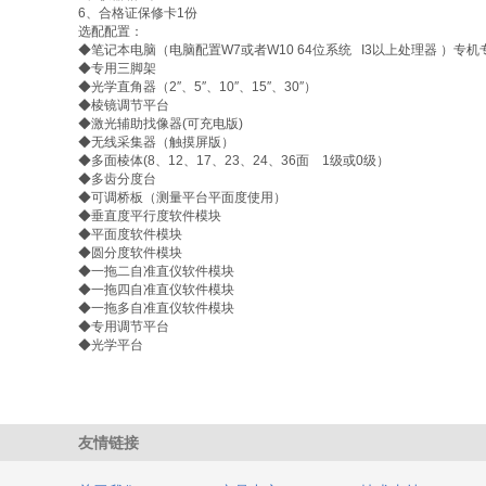
6、合格证保修卡1份
选配配置：
◆笔记本电脑（电脑配置W7或者W10 64位系统 I3以上处理器 ）专机
◆专用三脚架
◆光学直角器（2″、5″、10″、15″、30″）
◆棱镜调节平台
◆激光辅助找像器(可充电版)
◆无线采集器（触摸屏版）
◆多面棱体(8、12、17、23、24、36面 1级或0级）
◆多齿分度台
◆可调桥板（测量平台平面度使用）
◆垂直度平行度软件模块
◆平面度软件模块
◆圆分度软件模块
◆一拖二自准直仪软件模块
◆一拖四自准直仪软件模块
◆一拖多自准直仪软件模块
◆专用调节平台
◆光学平台
友情链接