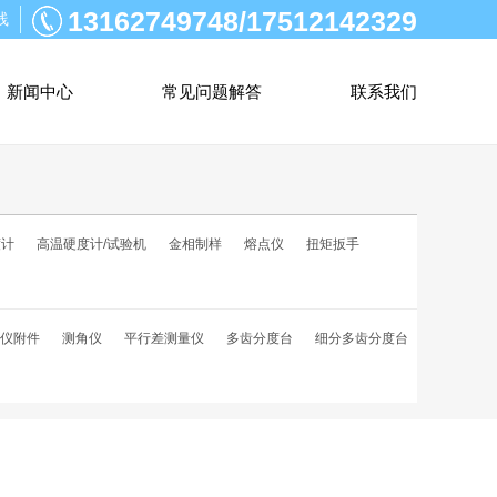
13162749748/17512142329
线
新闻中心
常见问题解答
联系我们
度计
高温硬度计/试验机
金相制样
熔点仪
扭矩扳手
仪附件
测角仪
平行差测量仪
多齿分度台
细分多齿分度台
）