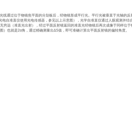
:光线通过位于物镜焦平面的分划板后，经物镜形成平行光。平行光被垂直于光轴的反
光电自准直仪使用光电传感器，参见以上示意图），光学自准直仪通过人眼观测并结
射至无穷远（准直光出射），经过平面反射镜返回的准直光经物镜后再次成像于同样位
图）也就是2α角，通过精确测量出ΔS值，即可准确计算出平面反射镜的偏转角度。