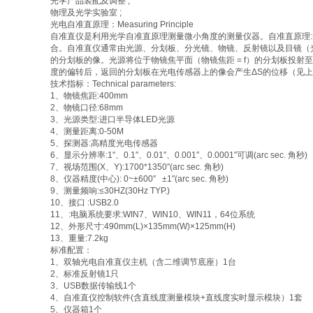
光学产品装配及调整 ;
物理及光学实验室 ;
光电自准直原理：Measuring Principle
自准直仪是利用光学自准直原理测量微小角度的测量仪器。自准直原理
合。自准直仪通常由光源、分划板、分光镜、物镜、反射镜以及目镜（
的分划板的像。光源将位于物镜焦平面（物镜焦距 = f）的分划板投
度的偏转后，返回的分划板在光电传感器上的像会产生ΔS的位移（见上
技术指标：Technical parameters:
1、物镜焦距:400mm
2、物镜口径:68mm
3、光源类型:进口半导体LED光源
4、测量距离:0-50M
5、探测器:高精度光电传感器
6、显示分辨率:1″、0.1″、0.01″、0.001″、0.0001″可调(arc sec. 角秒)
7、视场范围(X、Y):1700*1350″(arc sec. 角秒)
8、仪器精度(中心): 0~±600″ ±1″(arc sec. 角秒)
9、测量频响:≤30HZ(30Hz TYP.)
10、接口 :USB2.0
11、:电脑系统要求:WIN7、WIN10、WIN11，64位系统
12、外形尺寸:490mm(L)×135mm(W)×125mm(H)
13、重量:7.2kg
标准配置：
1、双轴光电自准直仪主机（含二维调节底座）1台
2、标准反射镜1只
3、USB数据传输线1个
4、自准直仪控制软件(含直线度测量模块+直线度实时显示模块）1套
5、仪器箱1个