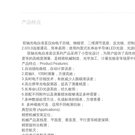
产品特点
双轴光电自准直仪由电子目镜、物镜管、二维调节底座、反光镜、控制
2.0/3.0连接通讯，简单易用；使用内置式长寿命半导体LED光源，光
双轴光电自准直仪系列产品采用了小型化设计，为用户提供了高性价
度等的高精度测量。是精密机械制造、光学加工、计量实验室等场景中
产品特点：Product Features:
1.自动描绘曲线，自动计算误差；
2.双轴X、Y同时测量，方便高效；
3.实时电子目镜技术，有效减少人眼瞄准误差；
4.高分辨率光电探测器，提高了测量精度；
5.长寿命LED光源系统，经久耐用；
6.搭配不同附件以及测量模块能够满足多种需要；
7.多种数据处理方法，生成标准的报表，方便查看；
8. 多种规格可选，适用不同检测目标；
典型应用 (Applications):
精密机械安装定位 ;
机械产品直线度、平面度、垂直度、平行度等精度保障;
精密旋转台检测 ;
航空航天 ;